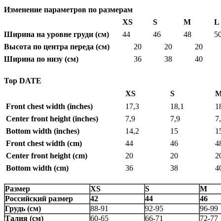
Изменение параметров по размерам
XS
S
M
L
Ширина на уровне груди (см)
44
46
48
5
Высота по центра переда (см)
20
20
20
Ширина по низу (см)
36
38
40
Top DATE
XS
S
Front chest width
(inches)
17,3
18,1
1
Center front height
(inches)
7,9
7,9
7
Bottom width
(inches)
14,2
15
1
Front chest width (cm)
44
46
4
Center front height (cm)
20
20
2
Bottom width
(cm)
36
38
4
Размер
XS
S
M
Российский размер
42
44
46
Грудь (см)
88-91
92-95
96-99
Талия (см)
60-65
66-71
72-77