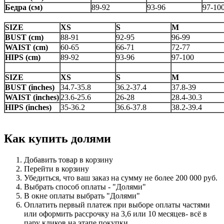
Бедра (см)
89-92
93-96
97-10
SIZE
XS
S
M
BUST (cm)
88-91
92-95
96-99
WAIST (cm)
60-65
66-71
72-77
HIPS (cm)
89-92
93-96
97-100
SIZE
XS
S
M
BUST (inches)
34.7-35.8
36.2-37.4
37.8-39
WAIST (inches)
23.6-25.6
26-28
28.4-30.3
HIPS (inches)
35-36.2
36.6-37.8
38.2-39.4
Как купить долями
Добавить товар в корзину
Перейти в корзину
Убедиться, что ваш заказ на сумму не более 200 000 руб.
Выбрать способ оплаты - "Долями"
В окне оплаты выбрать "Долями"
Оплатить первый платеж при выборе
оплаты частями
или оформить рассрочку на 3,6 или 10 месяцев-
всё в
пару кликов на этапе покупки