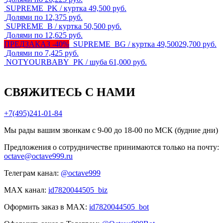
SUPREME_PK / куртка
49,500
руб.
Долями по 12,375 руб.
SUPREME_B / куртка
50,500
руб.
Долями по 12,625 руб.
ПРЕДЗАКАЗ -40%
SUPREME_BG / куртка
49,500
29,700
руб.
Долями по 7,425 руб.
NOTYOURBABY_PK / шуба
61,000
руб.
СВЯЖИТЕСЬ С НАМИ
+7(495)241-01-84
Мы рады вашим звонкам с 9-00 до 18-00 по МСК (будние дни)
Предложения о сотрудничестве принимаются только на почту:
octave@octave999.ru
Телеграм канал:
@octave999
MAX канал:
id7820044505_biz
Оформить заказ в MAX:
id7820044505_bot