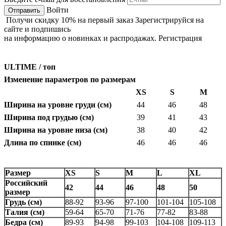
Войти
Получи
скидку 10%
на первый заказ
Зарегистрируйся на
сайте и подпишись
на информацию о новинках и распродажах.
Регистрация
ULTIME / топ
Изменение параметров по размерам
XS
S
M
Ширина на уровне груди (см)
44
46
48
Ширина под грудью (см)
39
41
43
Ширина на уровне низа (см)
38
40
42
Длина по спинке (см)
46
46
46
Размер
XS
S
M
L
XL
Российский
42
44
46
48
50
размер
Грудь (см)
88-92
93-96
97-100
101-104
105-108
Талия (см)
59-64
65-70
71-76
77-82
83-88
Бедра (см)
89-93
94-98
99-103
104-108
109-113