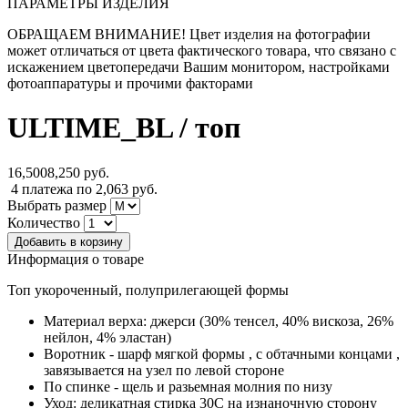
ПАРАМЕТРЫ ИЗДЕЛИЯ
ОБРАЩАЕМ ВНИМАНИЕ! Цвет изделия на фотографии
может отличаться от цвета фактического товара, что связано с
искажением цветопередачи Вашим монитором, настройками
фотоаппаратуры и прочими факторами
ULTIME_BL
/ топ
16,500
8,250
руб.
4 платежа по 2,063 руб.
Выбрать размер
Количество
Информация о товаре
Топ укороченный, полуприлегающей формы
Материал верха:
джерси (30% тенсел, 40% вискоза, 26%
нейлон, 4% эластан)
Воротник - шарф мягкой формы , с обтачными концами ,
завязывается на узел по левой стороне
По спинке -
щель и разьемная молния по низу
Уход:
деликатная стирка 30С на изнаночную сторону