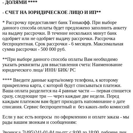
- ДОЛЯМИ ****
-
СЧЕТ НА ЮРИДИЧЕСКОЕ ЛИЦО И ИП**
* Рассрочку предоставляет банк Тинькофф. При выборе
данного способа оплаты будет предложено заполнить анкету
на выдачу рассрочки. В течение нескольких минут банк
одобряет или не одобряет выдачу рассрочки. Рассрочка
беспроцентная. Срок рассрочки - 6 месяцев. Максимальная
сумма рассрочки - 500 000 руб.
**При выборе данного способа оплаты Вам необходимо
указать реквизиты для ввыставления счета: Наименование
юридического лица/ ИНН/ БИК/ РС
**** В
ведите данные карты/номер телефона, к которому
прикреплена карта, с которой будут списываться платежи.
Ваша оплата разделится на 4 равные части — первая спишется
сразу, следующие три — через каждые две недели. Перед
каждым платежом вам будет приходить напоминание о дате
списания. Сервис беспроцентный и без каких-либо комиссий
Если у вас есть вопросы по оформлению и оплате заказа - мы
рады вашим звонкам и сообщениям:
Звонки:+ 7(495)241-01-84
пн-пт: с 9:00 до 18:00, рабочие дни