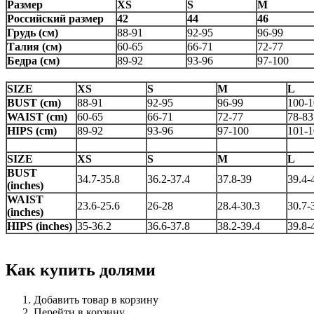
Размер
XS
S
M
Российский размер
42
44
46
Грудь (см)
88-91
92-95
96-99
Талия (см)
60-65
66-71
72-77
Бедра (см)
89-92
93-96
97-100
SIZE
XS
S
M
L
BUST (cm)
88-91
92-95
96-99
100-1
WAIST (cm)
60-65
66-71
72-77
78-83
HIPS (cm)
89-92
93-96
97-100
101-1
SIZE
XS
S
M
L
BUST
34.7-35.8
36.2-37.4
37.8-39
39.4-
(inches)
WAIST
23.6-25.6
26-28
28.4-30.3
30.7-
(inches)
HIPS (inches)
35-36.2
36.6-37.8
38.2-39.4
39.8-
Как купить долями
Добавить товар в корзину
Перейти в корзину