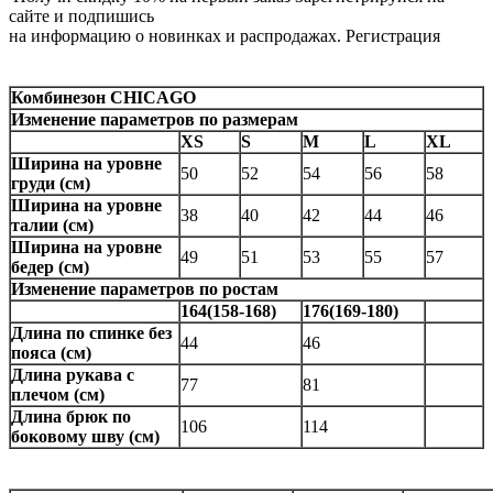
сайте и подпишись
на информацию о новинках и распродажах.
Регистрация
Комбинезон CHICAGO
Изменение параметров по размерам
XS
S
M
L
XL
Ширина на уровне
50
52
54
56
58
груди (см)
Ширина на уровне
38
40
42
44
46
талии (см)
Ширина на уровне
49
51
53
55
57
бедер (см)
Изменение параметров по ростам
164(158-168)
176(169-180)
Длина по спинке без
44
46
пояса (см)
Длина рукава c
77
81
плечом (см)
Длина брюк по
106
114
боковому шву (см)