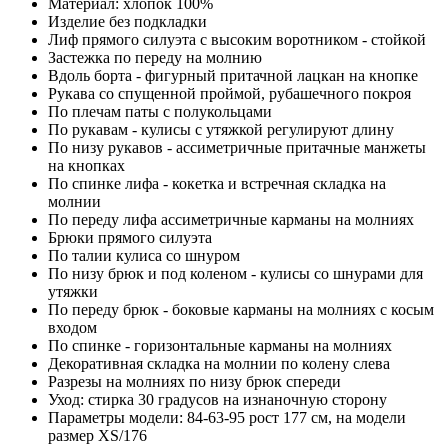
Материал: хлопок 100%
Изделие без подкладки
Лиф прямого силуэта с высоким воротником - стойкой
Застежка по переду на молнию
Вдоль борта - фигурный притачной лацкан на кнопке
Рукава со спущенной проймой, рубашечного покроя
По плечам паты с полукольцами
По рукавам - кулисы с утяжкой регулируют длину
По низу рукавов - ассиметричные притачные манжеты
на кнопках
По спинке лифа - кокетка и встречная складка на
молнии
По переду лифа ассиметричные карманы на молниях
Брюки прямого силуэта
По талии кулиса со шнуром
По низу брюк и под коленом - кулисы со шнурами для
утяжки
По переду брюк - боковые карманы на молниях с косым
входом
По спинке - горизонтальные карманы на молниях
Декоративная складка на молнии по колену слева
Разрезы на молниях по низу брюк спереди
Уход: стирка 30 градусов на изнаночную сторону
Параметры модели: 84-63-95 рост 177 см, на модели
размер XS/176