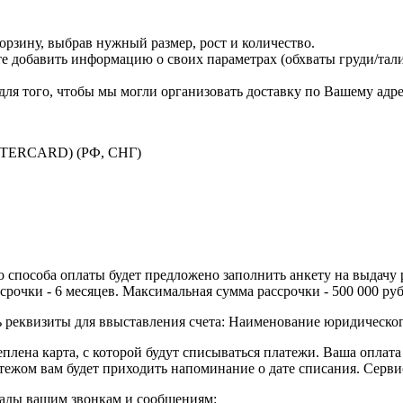
корзину, выбрав нужный размер, рост и количество.
е добавить информацию о своих параметрах (обхваты груди/талии
для того, чтобы мы могли организовать доставку по Вашему адре
TERCARD) (РФ, СНГ)
 способа оплаты будет предложено заполнить анкету на выдачу 
срочки - 6 месяцев. Максимальная сумма рассрочки - 500 000 ру
ь реквизиты для ввыставления счета: Наименование юридическ
плена карта, с которой будут списываться платежи. Ваша оплата 
тежом вам будет приходить напоминание о дате списания. Серв
 рады вашим звонкам и сообщениям: