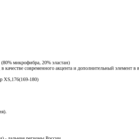
a (80% микрофибра, 20% эластан)
ц в качестве современного акцента и дополнительный элемент 
ер XS,176(169-180)
я).
) - дальние регионы России