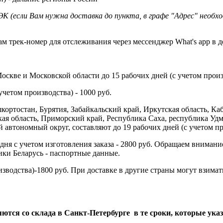
К (если Вам нужна доставка до пункта, в графе "Адрес" необх
м трек-номер для отслеживания через мессенджер What's app в д
скве и Московской области до 15 рабочих дней (с учетом произв
учетом производства) - 1000 руб.
ортостан, Бурятия, Забайкальский край, Иркутская область, Ка
ая область, Приморский край, Республика Саха, республика Удм
втономный округ, составляют до 19 рабочих дней (с учетом про
 дня с учетом изготовления заказа - 2800 руб. Обращаем внимани
ки Беларусь - паспортные данные.
изводства)-1800 руб. При доставке в другие страны могут взим
ся со склада в Санкт-Петербурге в те сроки, которые указ