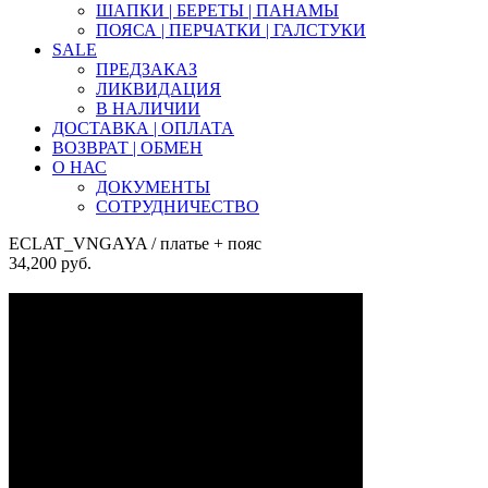
ШАПКИ | БЕРЕТЫ | ПАНАМЫ
ПОЯСА | ПЕРЧАТКИ | ГАЛСТУКИ
SALE
ПРЕДЗАКАЗ
ЛИКВИДАЦИЯ
В НАЛИЧИИ
ДОСТАВКА | ОПЛАТА
ВОЗВРАТ | ОБМЕН
О НАС
ДОКУМЕНТЫ
СОТРУДНИЧЕСТВО
ECLAT_VNGAYA
/ платье + пояс
34,200
руб.