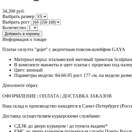
34,200
руб.
Выбрать размер
Выбрать рост
Количество
Информация о товаре
Платье
силуэта "gojet" с акцентным поясом-шлейфом GAYA
Материал верха: итальянский матовый трикотаж Sculptur
В комплекте манжеты в цвет платья с прорезью под пале
Цвет: винный
Параметры модели:
84-66-95 рост 177 см
, на модели разм
Дополните образ:
ОФОРМЛЕНИЕ | ОПЛАТА | ДОСТАВКА ЗАКАЗОВ
Наш склад и производство находятся в Санкт-Петербурге (Росси
Доставку осуществляем курьерскими службами:
СДЭК до двери курьером / до пункта выдачи*
ЕМС до двери курьером (курьерская служба Почты России