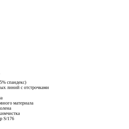
а
 5% спандекс)
ных линий с отстрочками
ла
овного материала
колена
 химчистка
р S/176