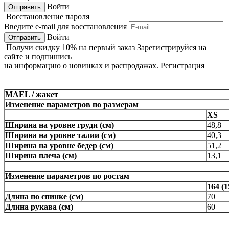
Войти
Восстановление пароля
Введите e-mail для восстановления
Войти
Получи
скидку 10%
на первый заказ
Зарегистрируйся на
сайте и подпишись
на информацию о новинках и распродажах.
Регистрация
MAEL / жакет
Изменение параметров по размерам
XS
Ширина на уровне груди (см)
48,8
Ширина на уровне талии (см)
40,3
Ширина на уровне бедер (см)
51,2
Ширина плеча (см)
13,1
Изменение параметров по ростам
164 (1
Длина по спинке (см)
70
Длина рукава (см)
60