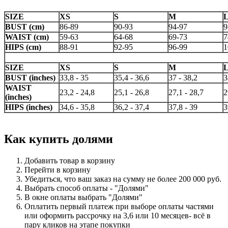
SIZE
XS
S
M
BUST (cm)
86-89
90-93
94-97
9
WAIST (cm)
59-63
64-68
69-73
7
HIPS (cm)
88-91
92-95
96-99
1
SIZE
XS
S
M
BUST (inches)
33,8 - 35
35,4 - 36,6
37 - 38,2
3
WAIST
23,2 - 24,8
25,1 - 26,8
27,1 - 28,7
2
(inches)
HIPS (inches)
34,6 - 35,8
36,2 - 37,4
37,8 - 39
3
Как купить долями
Добавить товар в корзину
Перейти в корзину
Убедиться, что ваш заказ на сумму не более 200 000 руб.
Выбрать способ оплаты - "Долями"
В окне оплаты выбрать "Долями"
Оплатить первый платеж при выборе
оплаты частями
или оформить рассрочку на 3,6 или 10 месяцев-
всё в
пару кликов на этапе покупки