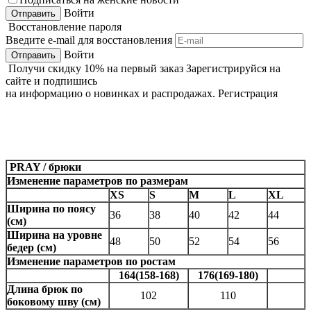
Войти
Восстановление пароля
Введите e-mail для восстановления
Войти
Получи
скидку 10%
на первый заказ
Зарегистрируйся на
сайте и подпишись
на информацию о новинках и распродажах.
Регистрация
PRAY / брюки
Изменение параметров по размерам
XS
S
M
L
XL
Ширина по поясу
36
38
40
42
44
(см)
Ширина на уровне
48
50
52
54
56
бедер (см)
Изменение параметров по ростам
164(158-168)
176(169-180)
Длина брюк по
102
110
боковому шву (см)