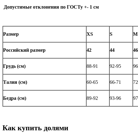
Допустимые отклонения по ГОСТу +- 1 см
Размер
XS
S
M
Российский размер
42
44
46
Грудь (см)
88-91
92-95
96
Талия (см)
60-65
66-71
72
Бедра (см)
89-92
93-96
97
Как купить долями