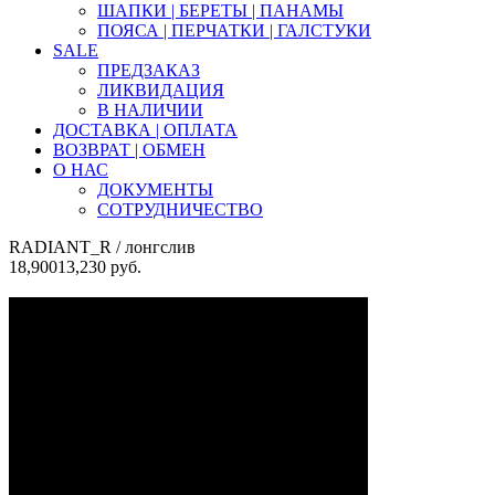
ШАПКИ | БЕРЕТЫ | ПАНАМЫ
ПОЯСА | ПЕРЧАТКИ | ГАЛСТУКИ
SALE
ПРЕДЗАКАЗ
ЛИКВИДАЦИЯ
В НАЛИЧИИ
ДОСТАВКА | ОПЛАТА
ВОЗВРАТ | ОБМЕН
О НАС
ДОКУМЕНТЫ
СОТРУДНИЧЕСТВО
RADIANT_R
/ лонгслив
18,900
13,230
руб.