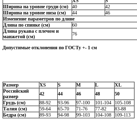
XS
S
Ширина на уровне груди (см)
40
42
Ширина на уровне низа (см)
44
46
Изменение параметров по длине
Длина по спинке (см)
60
Длина рукава с плечом и
76
манжетой (см)
Допустимые отклонения по ГОСТу +- 1 см
Размер
XS
S
M
L
XL
Российский
42
44
46
48
50
размер
Грудь (см)
88-92
93-96
97-100
101-104
105-108
Талия (см)
59-64
65-70
71-76
77-82
83-88
Бедра (см)
89-93
94-98
99-103
104-108
109-113