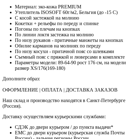
Материал: эко-кожа PREMIUM
Утеплитель ISOSOFT 60г/м2, Бельгия (до -15 С)
С косой застежкой на молнию
Кокетки + рельефы по переду и спинке
Погоны по плечам на кнопках
По линии локтя застежка на молнию
По низу рукавов - притачные манжеты на кнопках
Обилие карманов на молниях по переду
По низу косухи - притачной пояс со шлевками
Съемный пояс с пряжкой и люверсами в комплекте
Параметры модели: 89
-64-90 рост 176 см, на модели
размер XS/176(169-180)
Дополните образ:
ОФОРМЛЕНИЕ | ОПЛАТА | ДОСТАВКА ЗАКАЗОВ
Наш склад и производство находятся в Санкт-Петербурге
(Россия).
Доставку осуществляем курьерскими службами:
СДЭК до двери курьером / до пункта выдачи*
ЕМС до двери курьером (курьерская служба Почты
России) - дальние регионы России